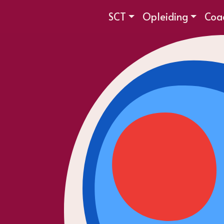
SCT
Opleiding
Coa