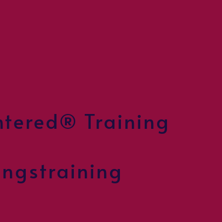
tered® Training
ingstraining